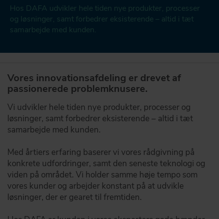
KONTAKT
Hos DAFA udvikler hele tiden nye produkter, processer
og løsninger, samt forbedrer eksisterende – altid i tæt
samarbejde med kunden.
DAFA BUILDING SOLUTIONS
DAFA INDUSTRIAL SOLUTIONS
Vores innovationsafdeling er drevet af
DAFA GROUP
passionerede problemknusere.
Vi udvikler hele tiden nye produkter, processer og
løsninger, samt forbedrer eksisterende – altid i tæt
samarbejde med kunden.
Med årtiers erfaring baserer vi vores rådgivning på
konkrete udfordringer, samt den seneste teknologi og
viden på området. Vi holder samme høje tempo som
vores kunder og arbejder konstant på at udvikle
løsninger, der er gearet til fremtiden.