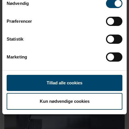
Nødvendig
Præferencer
Statistik
DAFA Blade Protection Kit
DAFA Blade Protection Kit - optimal beskyttelse og
Marketing
synlighed af vindmøllevingen under transport.
Tillad alle cookies
Kun nødvendige cookies