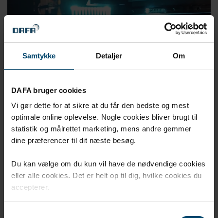
Samtykke
Detaljer
Om
3D print
DAFA bruger cookies
3D printede prototyper på få timer reducerer time to
Vi gør dette for at sikre at du får den bedste og mest
market og styrker din konkurrenceevne.
optimale online oplevelse. Nogle cookies bliver brugt til
statistik og målrettet marketing, mens andre gemmer
dine præferencer til dit næste besøg.
Du kan vælge om du kun vil have de nødvendige cookies
eller alle cookies. Det er helt op til dig, hvilke cookies du
accepterer.
Samtykkevalg