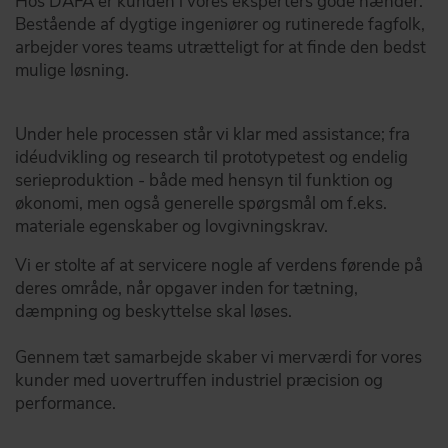
Hos DAFA er kunden i vores eksperters gode hænder.
Bestående af dygtige ingeniører og rutinerede fagfolk,
arbejder vores teams utrætteligt for at finde den bedst
mulige løsning.
Under hele processen står vi klar med assistance; fra
idéudvikling og research til prototypetest og endelig
serieproduktion - både med hensyn til funktion og
økonomi, men også generelle spørgsmål om f.eks.
materiale egenskaber og lovgivningskrav.
Vi er stolte af at servicere nogle af verdens førende på
deres område, når opgaver inden for tætning,
dæmpning og beskyttelse skal løses.
Gennem tæt samarbejde skaber vi merværdi for vores
kunder med uovertruffen industriel præcision og
performance.