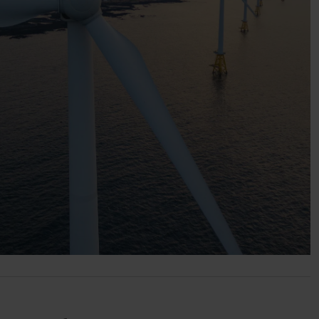
Vores viden og indsigt gør os til en konstru
GÅ TIL KOMPETENCER