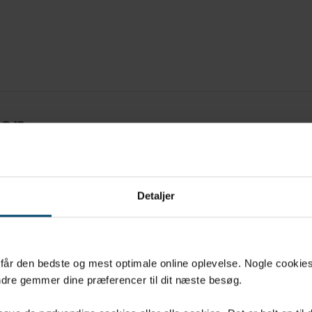
gen
er optimerer produktionen,
for vinger. Under produktionen
Detaljer
øsninger for, at samlingen mellem
 tillader luftindtræk.
u får den bedste og mest optimale online oplevelse. Nogle cookies b
 vi sikkerheden og synligheden
dre gemmer dine præferencer til dit næste besøg.
telsesudstyr designet til at