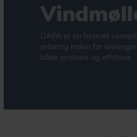
Vindmøll
KONTAKT
DAFA opererer over hele Europa, Asien og USA.
AUDIO
GÅ TIL WHAT WE DO
BYGGEINDUSTRI
DAFA er en betroet samarb
TRANSPORT
erfaring inden for løsninger
MASKININDUSTRI
både onshore og offshore.
DIN INDUSTRI
GÅ TIL BRANCHER