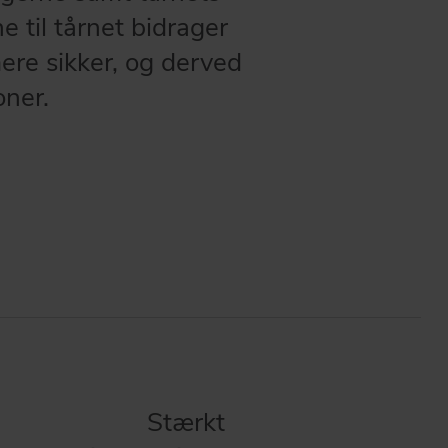
 til tårnet bidrager
mere sikker, og derved
oner.
Stærkt