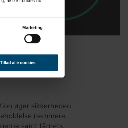
ig, hvilke cookies du
Marketing
Tillad alle cookies
ktion øger sikkerheden
igeholdelse nemmere.
ingerne samt tårnets