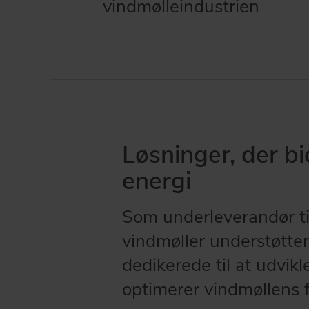
vindmølleindustrien
Løsninger, der bi
energi
Som underleverandør ti
vindmøller understøtte
dedikerede til at udvik
optimerer vindmøllens f