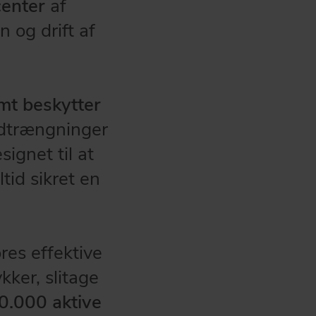
center
af
n og drift af
amt beskytter
ndtrængninger
signet til at
tid sikret en
res effektive
kker, slitage
0.000 aktive