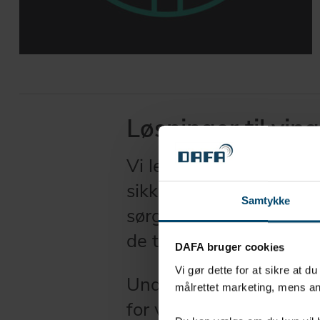
Løsninger til vin
Vi leverer løsninger, d
sikkerheden og driften 
Samtykke
sørger vores tætningsl
de to vingehalvdele ikke
DAFA bruger cookies
Vi gør dette for at sikre at d
Under transporten øger
målrettet marketing, mens an
for vingerne med beskyt