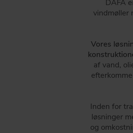
DAFA e
vindmøller m
Vores løsnin
konstruktion
af vand, oli
efterkomme i
Inden for tr
løsninger me
og omkostnin