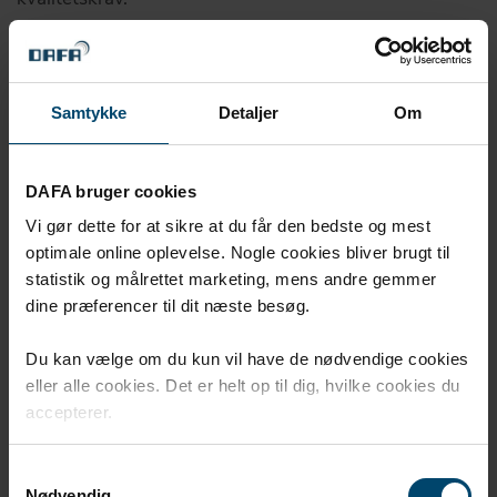
Samtykke
Detaljer
Om
Produktion i 4 lande: Danmark, Kina,
Polen og Italien
DAFA bruger cookies
Vi gør dette for at sikre at du får den bedste og mest
optimale online oplevelse. Nogle cookies bliver brugt til
Stærkt innovationsteam
statistik og målrettet marketing, mens andre gemmer
dine præferencer til dit næste besøg.
Du kan vælge om du kun vil have de nødvendige cookies
+85 års erfaring med løsninger der
eller alle cookies. Det er helt op til dig, hvilke cookies du
tætner, dæmper og beskytter
accepterer.
Samtykkevalg
Nødvendig