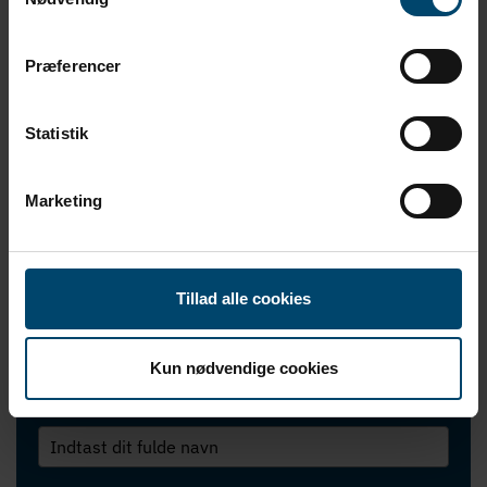
Behov for
rådgivning?
Præferencer
Statistik
I tæt samarbejde med vores kunder, udvikler vi løsninger -
lavet til at tætne, dæmpe og beskytte.
Marketing
Udfyld formularen, og bliv kontaktet af en af vores lokale
eksperter, som vil hjælpe dig yderligere eller besvare de
spørgsmål, du måtte have.
Tillad alle cookies
Kontakt os!
Kun nødvendige cookies
Navn
*