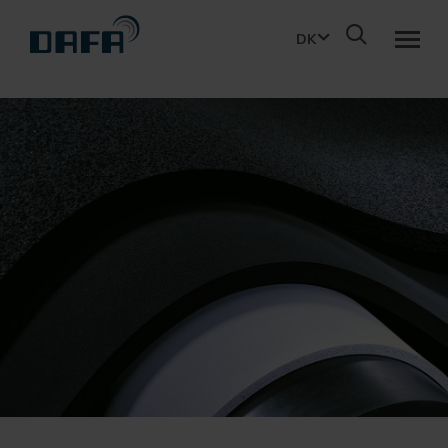
DK
TILBAGE
WHAT WE DO
KOMPETENCER
Vi skaber kvalitetsprodukter i topmoderne rammer, hvor vi
LØSNINGER
konstant investerer i de nyeste teknologier
BRANCHER
PRODUKTER
Uanset hvilken branche, assisterer vores eksperter med at
finde den optimale løsning.
INNOVATION
MATERIALEVIDEN
Vores ekspertise beror på mange års erfaring med
anvendelse af forskellige materialetyper.
OM DAFA
TEST OG VALIDERING