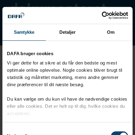
dokumenteret
og garanteret
Samtykke
Detaljer
Om
DAFA bruger cookies
Samtlige materialer, der indgår i vores løsninger, er
Vi gør dette for at sikre at du får den bedste og mest
gennemtestet og dokumenteret under strenge
optimale online oplevelse. Nogle cookies bliver brugt til
kvalitetskrav.
statistik og målrettet marketing, mens andre gemmer
dine præferencer til dit næste besøg.
DAFA kan gennemføre test i eget klimakammer. Vores
testcenter gør os i stand til at gennemføre
Du kan vælge om du kun vil have de nødvendige cookies
ældningstests, hvor produkterne udsættes for kraftige
eller alle cookies. Det er helt op til dig, hvilke cookies du
klimapåvirkninger fra varme, kulde, UV-lys og
accepterer.
fugtighed.
Samtykkevalg