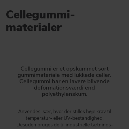
Vi imødekommer høje krav til kvalitet med grundige test,
KONTAKT
validering og dokumentation.
Cellegummi-
GLOBAL SUPPLY CHAIN
materialer
DAFA BUILDING SOLUTIONS
DAFA opererer over hele Europa, Asien og USA.
DAFA INDUSTRIAL SOLUTIONS
GÅ TIL WHAT WE DO
DAFA GROUP
Cellegummi er et opskummet sort
gummimateriale med lukkede celler.
Cellegummi har en lavere blivende
deformationsværdi end
polyethylenskum.
Anvendes især, hvor der stilles høje krav til
temperatur- eller UV-bestandighed.
Desuden bruges de til industrielle tætnings-