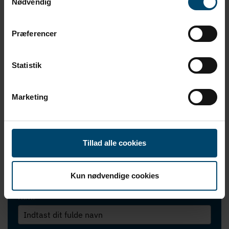
Nødvendig
Test og validering
Præferencer
Behov for
rådgivning?
Statistik
Marketing
Tag fat i vores eksperter! I tæt samarbejde med vores
kunder, udvikler vi løsninger - lavet til at tætne, dæmpe og
beskytte.
Tillad alle cookies
Kontakt os!
Kun nødvendige cookies
Navn
*