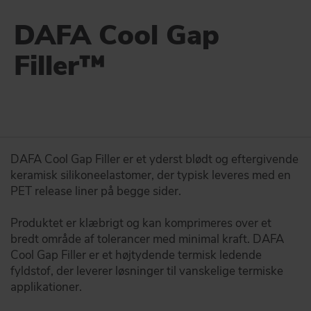
Vi imødekommer høje krav til kvalitet med grundige test,
KONTAKT
validering og dokumentation.
DAFA Cool Gap
GLOBAL SUPPLY CHAIN
Filler™
DAFA BUILDING SOLUTIONS
DAFA opererer over hele Europa, Asien og USA.
DAFA INDUSTRIAL SOLUTIONS
GÅ TIL WHAT WE DO
DAFA GROUP
DAFA Cool Gap Filler er et yderst blødt og eftergivende
keramisk silikoneelastomer, der typisk leveres med en
PET release liner på begge sider.
Produktet er klæbrigt og kan komprimeres over et
bredt område af tolerancer med minimal kraft. DAFA
Cool Gap Filler er et højtydende termisk ledende
fyldstof, der leverer løsninger til vanskelige termiske
applikationer.