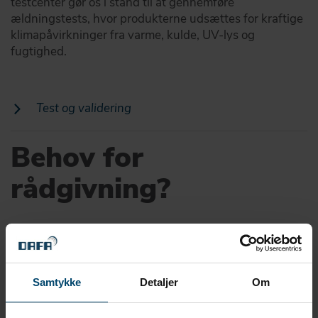
testcenter gør os i stand til at gennemføre
ældningstests, hvor produkterne udsættes for kraftige
klimapåvirkninger fra varme, kulde, UV-lys og
fugtighed.
Test og validering
Behov for
rådgivning?
Tag fat i vores eksperter! I tæt samarbejde med vores
kunder, udvikler vi løsninger - lavet til at tætne, dæmpe og
beskytte.
Samtykke
Detaljer
Om