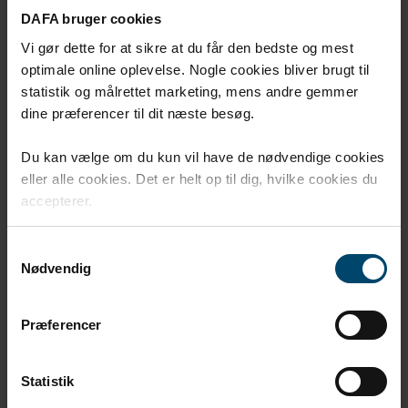
DAFA bruger cookies
Kontakt os!
Vi gør dette for at sikre at du får den bedste og mest
Navn
*
optimale online oplevelse. Nogle cookies bliver brugt til
statistik og målrettet marketing, mens andre gemmer
dine præferencer til dit næste besøg.
Email
*
Du kan vælge om du kun vil have de nødvendige cookies
eller alle cookies. Det er helt op til dig, hvilke cookies du
accepterer.
Telefonnummer
*
Samtykkevalg
Nødvendig
Branche
*
Præferencer
Besked til DAFA
Statistik