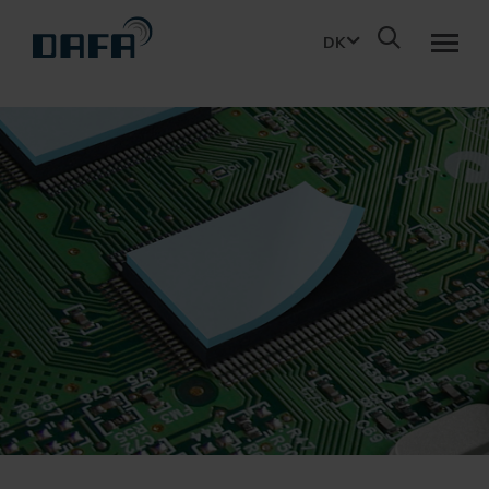
DK
TILBAGE
WHAT WE DO
KOMPETENCER
Vi skaber kvalitetsprodukter i topmoderne rammer, hvor vi
LØSNINGER
konstant investerer i de nyeste teknologier
BRANCHER
PRODUKTER
Uanset hvilken branche, assisterer vores eksperter med at
finde den optimale løsning.
INNOVATION
MATERIALEVIDEN
Vores ekspertise beror på mange års erfaring med
anvendelse af forskellige materialetyper.
OM DAFA
TEST OG VALIDERING